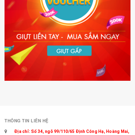
THÔNG TIN LIÊN HỆ
Địa chỉ: Số 34, ngõ 99/110/65 Định Công Hạ, Hoàng Mai,