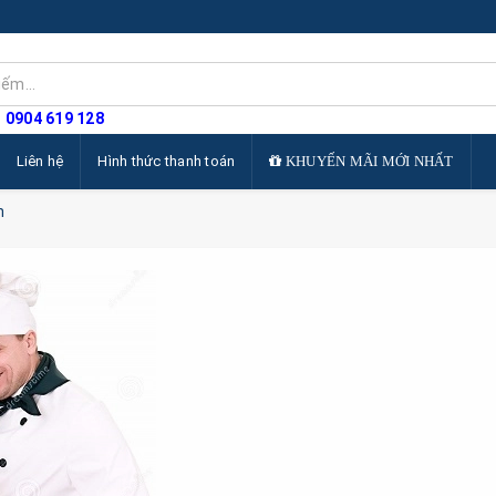
: 0904 619 128
Liên hệ
Hình thức thanh toán
KHUYẾN MÃI MỚI NHẤT
n