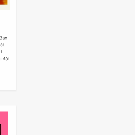
 Bạn
Một
t
ị đặt