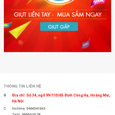
THÔNG TIN LIÊN HỆ
Địa chỉ: Số 34, ngõ 99/110/65 Định Công Hạ, Hoàng Mai,
Hà Nội
Hotline: 0904341563
Zalo: 0904619128