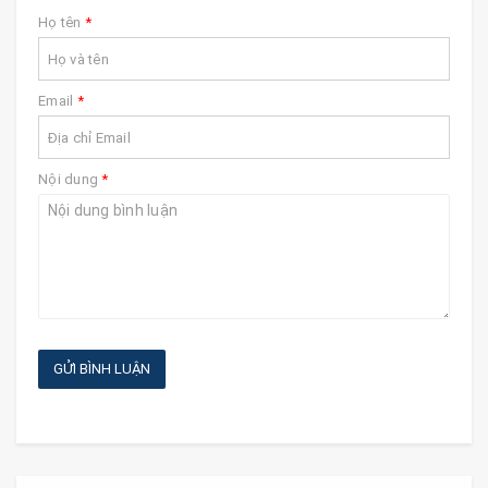
Họ tên
*
Email
*
Nội dung
*
GỬI BÌNH LUẬN