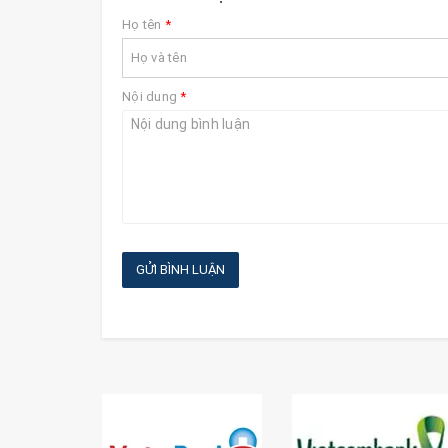
Họ tên
*
Nội dung
*
GỬI BÌNH LUẬN