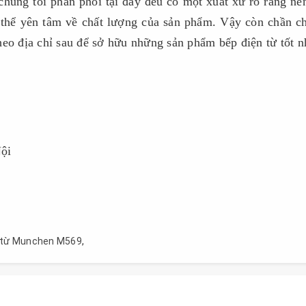
húng tôi phân phối tại đây đều có một xuất xứ rõ ràng nê
 thể yên tâm về chất lượng của sản phẩm. Vậy còn chần c
eo địa chỉ sau để sở hữu những sản phẩm bếp điện từ tốt n
ội
 từ Munchen M569
,