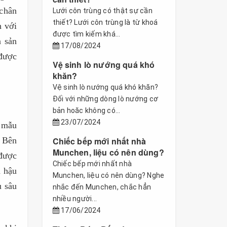
 chân
Lưới côn trùng có thật sự cần
thiết? Lưới côn trùng là từ khoá
h với
được tìm kiếm khá...
a sản
17/08/2024
 được
Vệ sinh lò nướng quá khó
khăn?
Vệ sinh lò nướng quá khó khăn?
Đối với những dòng lò nướng cơ
bản hoăc không có...
23/07/2024
 mẫu
. Bên
Chiếc bếp mới nhất nhà
Munchen, liệu có nên dùng?
 được
Chiếc bếp mới nhất nhà
h hậu
Munchen, liệu có nên dùng? Nghe
u sâu
nhắc đến Munchen, chắc hẳn
nhiều người...
17/06/2024