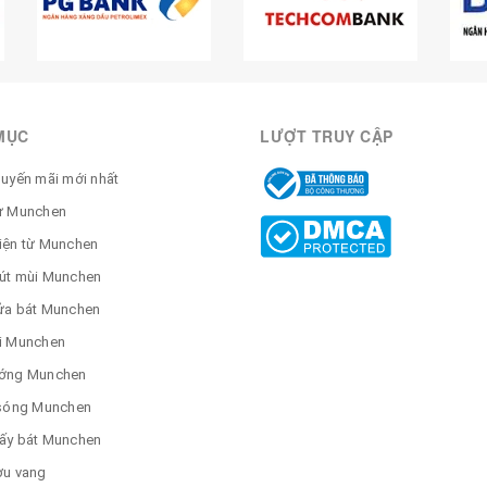
MỤC
LƯỢT TRUY CẬP
huyến mãi mới nhất
ừ Munchen
iện từ Munchen
út mùi Munchen
ửa bát Munchen
i Munchen
ớng Munchen
 sóng Munchen
ấy bát Munchen
ợu vang