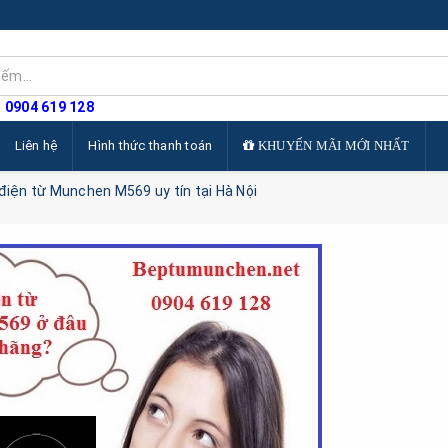
: 0904 619 128
Liên hệ
Hình thức thanh toán
KHUYẾN MÃI MỚI NHẤT
 điện từ Munchen M569 uy tín tại Hà Nội