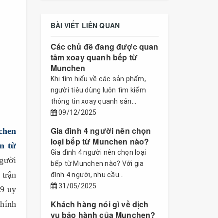
BÀI VIẾT LIÊN QUAN
Các chủ đề đang được quan
tâm xoay quanh bếp từ
Munchen
Khi tìm hiểu về các sản phẩm,
người tiêu dùng luôn tìm kiếm
thông tin xoay quanh sản...
09/12/2025
Gia đình 4 người nên chọn
chen
loại bếp từ Munchen nào?
n từ
Gia đình 4 người nên chọn loại
người
bếp từ Munchen nào? Với gia
 trận
đình 4 người, nhu cầu...
31/05/2025
69 uy
Khách hàng nói gì về dịch
chính
vụ bảo hành của Munchen?