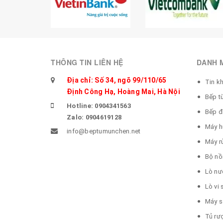
THÔNG TIN LIÊN HỆ
DANH 
Địa chỉ: Số 34, ngõ 99/110/65
Tin k
Định Công Hạ, Hoàng Mai, Hà Nội
Bếp t
Hotline: 0904341563
Bếp đ
Zalo: 0904619128
Máy h
info@beptumunchen.net
Máy r
Bộ nồ
Lò nư
Lò vi
Máy s
Tủ rư