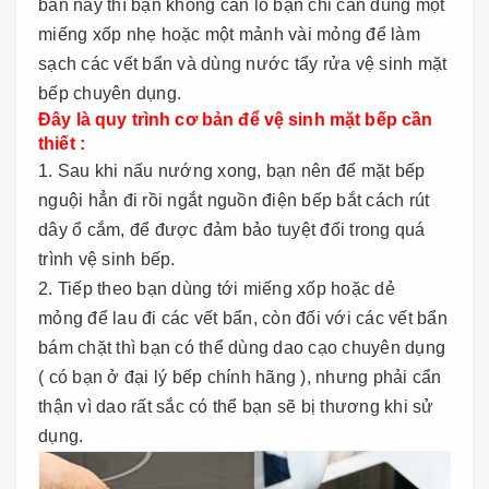
bẩn này thì bạn không cần lo bạn chỉ cẩn dùng một
miếng xốp nhẹ hoặc một mảnh vài mỏng để làm
sạch các vết bẩn và dùng nước tẩy rửa vệ sinh mặt
bếp chuyên dụng.
Đây là quy trình cơ bản để vệ sinh mặt bếp cần
thiết :
1. Sau khi nấu nướng xong, bạn nên để mặt bếp
nguội hẳn đi rồi ngắt nguồn điện bếp bắt cách rút
dây ổ cắm, để được đảm bảo tuyệt đối trong quá
trình vệ sinh bếp.
2. Tiếp theo bạn dùng tới miếng xốp hoặc dẻ
mỏng để lau đi các vết bẩn, còn đối với các vết bẩn
bám chặt thì bạn có thể dùng dao cạo chuyên dụng
( có bạn ở đại lý bếp chính hãng ), nhưng phải cẩn
thận vì dao rất sắc có thể bạn sẽ bị thương khi sử
dụng.