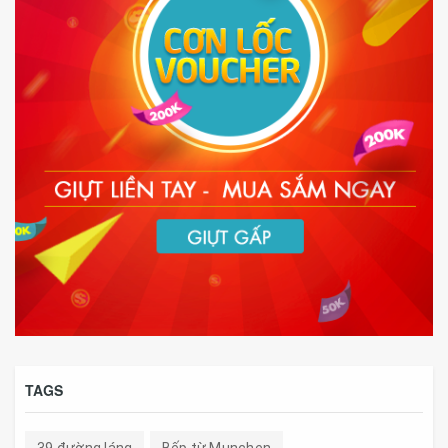
TAGS
39 đường láng
Bếp từ Munchen