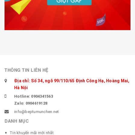
THÔNG TIN LIÊN HỆ
Địa chỉ: Số 34, ngõ 99/110/65 Định Công Hạ, Hoàng Mai,
Hà Nội
Hotline: 0904341563
Zalo: 0904619128
info@beptumunchen.net
DANH MỤC
Tin khuyến mãi mới nhất