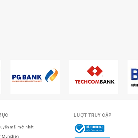
MỤC
LƯỢT TRUY CẬP
huyến mãi mới nhất
ừ Munchen