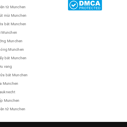
iện từ Munchen
út mùi Munchen
ửa bát Munchen
i Munchen
ớng Munchen
 sóng Munchen
ấy bát Munchen
ợu vang
rửa bát Munchen
ửa Munchen
auknecht
ấp Munchen
iện tử Munchen