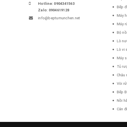
Hotline: 0904341563
Bếp đ
Zalo: 0904619128
Máy h
info@beptumunchen.net
Máy r
Bộ nồ
Lò nư
Lò vi
Máy s
Tủ rư
Chậu 
Vòi r
Bếp B
Nồi h
Cân đ