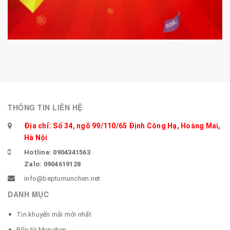
THÔNG TIN LIÊN HỆ
Địa chỉ: Số 34, ngõ 99/110/65 Định Công Hạ, Hoàng Mai,
Hà Nội
Hotline: 0904341563
Zalo: 0904619128
info@beptumunchen.net
DANH MỤC
Tin khuyến mãi mới nhất
Bếp từ Munchen