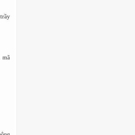
trầy
ả mã
hông