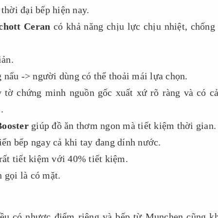
thời đại bếp hiện nay.
chott Ceran
có khả năng chịu lực chịu nhiệt, chống 
iản.
 nấu -> người dùng có thể thoải mái lựa chọn.
 tờ chứng minh nguồn gốc xuất xứ rõ ràng và có c
.
Booster
giúp đồ ăn thơm ngon mà tiết kiệm thời gian.
hiển bếp ngay cả khi tay đang dính nước.
t tiết kiệm với 40% tiết kiệm.
n gọi là có mặt.
đều có nhược điểm riêng và bếp từ Munchen cũng k