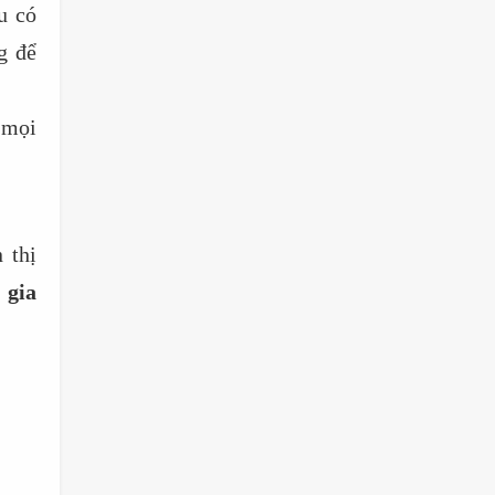
u có
g để
 mọi
 thị
 gia