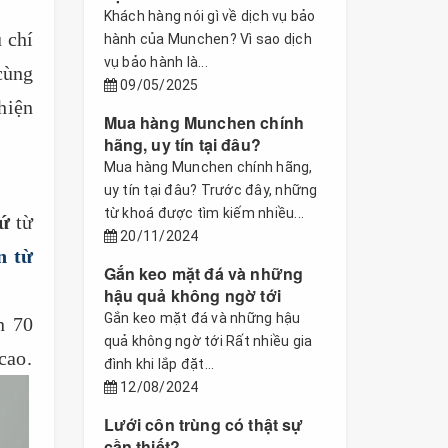
Khách hàng nói gì về dịch vụ bảo
 chí
hành của Munchen? Vì sao dịch
vụ bảo hành là...
ùng
09/05/2025
hiện
Mua hàng Munchen chính
hãng, uy tín tại đâu?
Mua hàng Munchen chính hãng,
uy tín tại đâu? Trước đây, những
từ khoá được tìm kiếm nhiều...
xứ
từ
20/11/2024
n từ
Gắn keo mặt đá và những
hậu quả không ngờ tới
Gắn keo mặt đá và những hậu
n 70
quả không ngờ tới Rất nhiều gia
cao.
đình khi lắp đặt...
12/08/2024
Lưới côn trùng có thật sự
cần thiết?