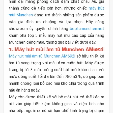
hiện đại mang phong cách đậm chất châu Âu, giá
thành cũng dễ tiếp cận hơn, những chiếc
máy hút
mùi Munchen
đang trở thành những sản phẩm được
các gia đình ưa chuộng và lựa chọn. Hãy cùng
showroom ủy quyền chính hãng
beptumunchen.net
khám phá top 5 mẫu máy hút mùi cao cấp của hãng
Munchen đáng mua, thông qua bài viết dưới đây.
1. Máy hút mùi âm tủ Munchen AM692i
Máy hút mùi âm tủ Munchen AM692i
sở hữu thiết kế
âm tủ sang trọng với màu đen cuốn hút. Máy được
trang bị tới 3 mức công suất hút mùi khác nhau, với
mức công suất tối đa lên đến 780m3/h, sẽ giúp bạn
nhanh chóng loại bỏ các mùi khó chịu trong quá trình
nấu ăn hàng ngày.
Máy còn được thiết kế với bề mặt hút có thế kéo ra
rút vào giúp tiết kiệm không gian và diện tích cho
nhà bếp, ngoài ra nó sẽ hạn chế tình trạng bị chạm