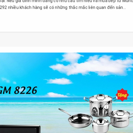
ại. Nếu gia đình mình đang có nhu cầu tìm hiểu và mua bếp từ Mun
292 nhiều khách hàng sẽ có những thắc mắc liên quan đến sản...