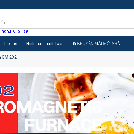
: 0904 619 128
Liên hệ
Hình thức thanh toán
KHUYẾN MÃI MỚI NHẤT
n GM 292