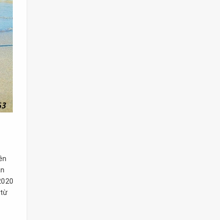
ên
ản
2020
 từ