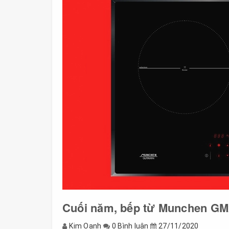
Cuối năm, bếp từ Munchen GM2
Kim Oanh
0 Bình luận
27/11/2020