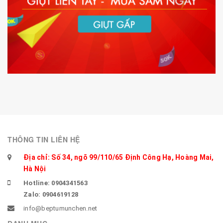
THÔNG TIN LIÊN HỆ
Địa chỉ: Số 34, ngõ 99/110/65 Định Công Hạ, Hoàng Mai,
Hà Nội
Hotline: 0904341563
Zalo: 0904619128
info@beptumunchen.net