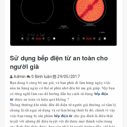
Sử dụng bếp điện từ an toàn cho
người già
Admin
0 Bình luận
29/05/2017
Bạn đang ở cùng bố mẹ già, và bạn phải đi làm hàng ngày việc
nấu ăn hàng ngày có thể sẽ phải nhờ đến bố mẹ già giúp. Vậy bạn
bếp điện
có từng nghĩ làm sao để hướng dẫn họ cách sử dụng
từ
được an toàn và hiệu quả không ?
Thông thường khi nhắc đến đồ điện tử người già thường có tâm lý
chung là rất ngại sử dụng và sợ làm hỏng thiết bị đó, chính vì vậy
bếp điện từ
việc bạn trang bị sản phẩm
cho gia đình là điều thật
tuyệt vời nhưng để điều tuyệt vời đó được mọi thành viên trong
gia đình đều thấy được, bạn cần phải là người hướng dẫn, chỉ bảo