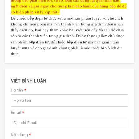
ngắt điện và gọi ngay cho trung tâm bảo hành của hãng bếp đó để
có biện pháp xử lý kịp thời.
bếp điện từ
Để chiếc
thực sự là một sản phẩm tuyệt vời, hữu ích
không chỉ riêng bạn mà mọi thành viên trong gia đình đều nhận
thấy điều đó, bạn hãy tham khảo bài viết trên đây và sau đó chia
sẻ với các thành viên trong gia đình. Để họ thực sự làm chủ được
bếp điện từ
bếp điện từ
sản phẩm
, để chiếc
mà bạn giành tâm
huyết mua về cho gia đình không phải là một thiết bị vô ích dư
thừa.
VIẾT BÌNH LUẬN
Họ tên
*
Email
*
Nội dung
*