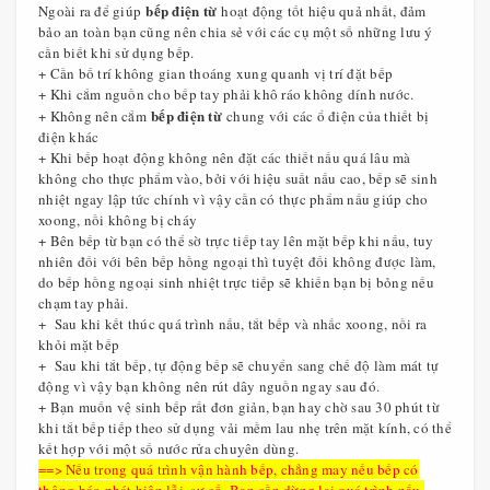
bếp điện từ
Ngoài ra để giúp
hoạt động tốt hiệu quả nhất, đảm
bảo an toàn bạn cũng nên chia sẻ với các cụ một số những lưu ý
cần biết khi sử dụng bếp.
+ Cần bố trí không gian thoáng xung quanh vị trí đặt bếp
+ Khi cắm nguồn cho bếp tay phải khô ráo không dính nước.
bếp điện từ
+ Không nên cắm
chung với các ổ điện của thiết bị
điện khác
+ Khi bếp hoạt động không nên đặt các thiết nấu quá lâu mà
không cho thực phẩm vào, bởi với hiệu suất nấu cao, bếp sẽ sinh
nhiệt ngay lập tức chính vì vậy cần có thực phẩm nấu giúp cho
xoong, nồi không bị cháy
+ Bên bếp từ bạn có thể sờ trực tiếp tay lên mặt bếp khi nấu, tuy
nhiên đối với bên bếp hồng ngoại thì tuyệt đối không được làm,
do bếp hồng ngoại sinh nhiệt trực tiếp sẽ khiến bạn bị bỏng nếu
chạm tay phải.
+ Sau khi kết thúc quá trình nấu, tắt bếp và nhấc xoong, nồi ra
khỏi mặt bếp
+ Sau khi tắt bếp, tự động bếp sẽ chuyển sang chế độ làm mát tự
động vì vậy bạn không nên rút dây nguồn ngay sau đó.
+ Bạn muốn vệ sinh bếp rất đơn giản, bạn hay chờ sau 30 phút từ
khi tắt bếp tiếp theo sử dụng vải mềm lau nhẹ trên mặt kính, có thể
kết hợp với một số nước rửa chuyên dùng.
==> Nếu trong quá trình vận hành bếp, chẳng may nếu bếp có
thông báo phát hiện lỗi, sự cố. Bạn cần dừng lại quá trình nấu,