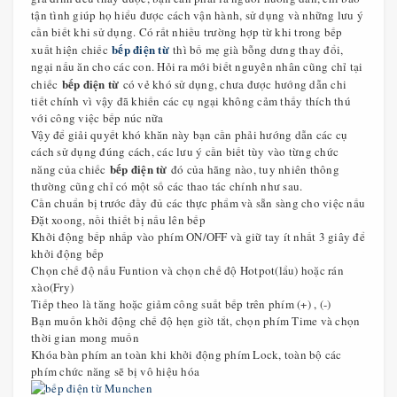
tận tình giúp họ hiểu được cách vận hành, sử dụng và những lưu ý
cần biết khi sử dụng. Có rất nhiều trường hợp từ khi trong bếp
bếp điện từ
xuất hiện chiếc
thì bố mẹ già bỗng dưng thay đổi,
ngại nấu ăn cho các con. Hỏi ra mới biết nguyên nhân cũng chỉ tại
bếp điện từ
chiếc
có vẻ khó sử dụng, chưa được hướng dẫn chi
tiết chính vì vậy đã khiến các cụ ngại không cảm thấy thích thú
với công việc bếp núc nữa
Vậy để giải quyết khó khăn này bạn cần phải hướng dẫn các cụ
cách sử dụng đúng cách, các lưu ý cần biết tùy vào từng chức
bếp điện từ
năng của chiếc
đó của hãng nào, tuy nhiên thông
thường cũng chỉ có một số các thao tác chính như sau.
Cần chuẩn bị trước đầy đủ các thực phẩm và sẵn sàng cho việc nấu
Đặt xoong, nồi thiết bị nấu lên bếp
Khởi động bếp nhấp vào phím ON/OFF và giữ tay ít nhất 3 giây để
khởi động bếp
Chọn chế độ nấu Funtion và chọn chế độ Hotpot(lẩu) hoặc rán
xào(Fry)
Tiếp theo là tăng hoặc giảm công suất bếp trên phím (+) , (-)
Bạn muốn khởi động chế độ hẹn giờ tắt, chọn phím Time và chọn
thời gian mong muốn
Khóa bàn phím an toàn khi khởi động phím Lock, toàn bộ các
phím chức năng sẽ bị vô hiệu hóa