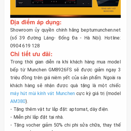
Địa điểm áp dụng:
Showroom ủy quyền chính hãng beptumunchen.net
(số 39 đường Láng- Đống Đa - Hà Nội). Hotline:
0904 619 128
Chi tiết ưu đãi:
Trong thời gian diễn ra khi khách hàng mua model
bếp từ Munchen GM8926FS sẽ được giảm ngay 3
triệu đồng trên giá niêm yết của sản phẩm. Ngoài ra
khách hàng sẽ nhận được quà tặng là một chiếc
máy hút mùi kính vát Munchen
cực kỳ giá trị (model
AM380
).
- Tặng thêm vật tư lắp đặt: aptomat, dây điện.
- Miễn phí lắp đặt tại nhà.
- Tặng vocher giảm 50% chi phi sửa chữa, thay thế