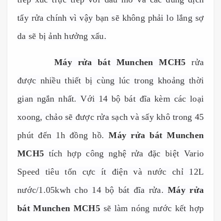
t
ẩ
y r
ử
a chính vì v
ậ
y b
ạ
n s
ẽ
không ph
ả
i lo l
ắ
ng s
ợ
da s
ẽ
b
ị
ả
nh h
ưở
ng x
ấ
u.
------------
Máy r
ử
a bát Munchen MCH5
r
ử
a
đ
ượ
c nhi
ề
u thi
ế
t b
ị
cùng lúc trong kho
ả
ng th
ờ
i
gian ng
ắ
n nh
ấ
t. V
ớ
i 14 b
ộ
bát đĩa kèm các lo
ạ
i
xoong,
ch
ả
o
s
ẽ
đ
ượ
c r
ử
a s
ạ
ch và s
ấ
y khô trong 45
phút đ
ế
n 1h đ
ồ
ng h
ồ
.
Máy rửa bát Munchen
MCH5
tích h
ợ
p công ngh
ệ
r
ử
a đ
ặ
c bi
ệ
t Vario
Speed tiêu t
ố
n c
ự
c ít đi
ệ
n và n
ướ
c ch
ỉ
12L
n
ướ
c/1.05kwh cho 14 b
ộ
bát đĩa r
ử
a.
M
áy rửa
bát Munchen
MCH5
s
ẽ
làm nóng n
ướ
c k
ế
t h
ợ
p