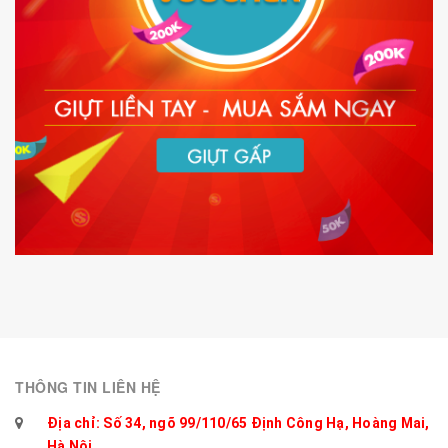
THÔNG TIN LIÊN HỆ
Địa chỉ: Số 34, ngõ 99/110/65 Định Công Hạ, Hoàng Mai,
Hà Nội