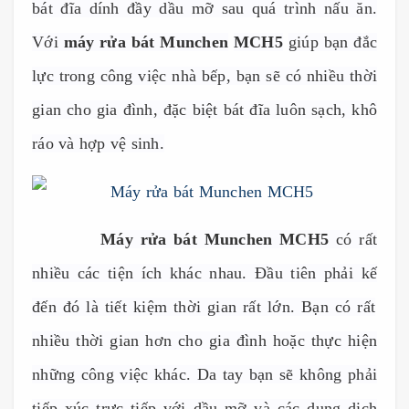
bát đĩa dính đ
ầ
y d
ầ
u m
ỡ
sau quá trình n
ấ
u ăn.
V
ớ
i
máy rửa bát Munchen
MCH5
giúp b
ạ
n đ
ắ
c
l
ự
c trong công vi
ệ
c nhà b
ế
p, b
ạ
n s
ẽ
có nhi
ề
u th
ờ
i
gian cho gia đình, đ
ặ
c bi
ệ
t bát đĩa luôn s
ạ
ch, khô
ráo và h
ợ
p v
ệ
sinh.
------------
Máy rửa bát Munchen MCH5
có rất
nhiều các tiện ích khác nhau. Đ
ầ
u tiên ph
ả
i k
ế
đ
ế
n đó là ti
ế
t ki
ệ
m th
ờ
i gian r
ấ
t l
ớ
n. B
ạ
n có r
ấ
t
nhi
ề
u th
ờ
i gian h
ơ
n cho gia đình ho
ặ
c th
ự
c hi
ệ
n
nh
ữ
ng công vi
ệ
c khác. Da tay b
ạ
n s
ẽ
không ph
ả
i
ti
ế
p xúc tr
ự
c ti
ế
p v
ớ
i d
ầ
u m
ỡ
và các dung d
ị
ch