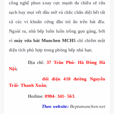
công ngh
ệ
phun xoay c
ự
c m
ạ
nh đa chi
ề
u s
ẽ
r
ử
a
s
ạ
ch bay m
ọ
i v
ế
t d
ầ
u m
ỡ
và ch
ắ
c ch
ắ
n diệt hết
t
ấ
t
c
ả
các vi khu
ẩ
n c
ứ
ng đ
ầ
u trú
ẩ
n trên bát đĩa.
Ngoài ra, nhà b
ế
p luôn luôn trông g
ọ
n gàng, b
ở
i
vì
máy rửa bát Munchen
MCH5
ch
ỉ
chi
ế
m m
ộ
t
di
ệ
n tích phù h
ợ
p trong phòng b
ế
p nhà b
ạn.
------------
Địa chỉ:
37 Trần Phú- Hà Đông Hà
Nội
;
---------------------
đối diện 410 đường Nguyễn
Trãi- Thanh Xuân
;
------------
Hotline:
0904- 341- 563
.
Theo
website:
Beptumunchen.net