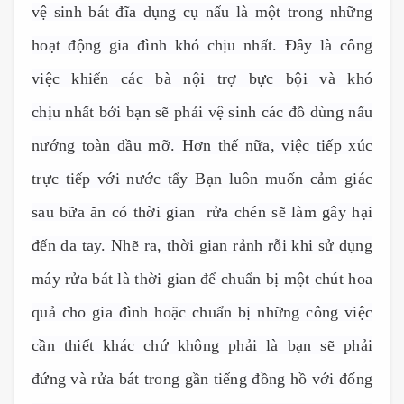
v
ệ
sinh bát đĩa d
ụ
ng c
ụ
n
ấ
u là m
ộ
t trong nh
ữ
ng
ho
ạ
t đ
ộ
ng gia đình khó ch
ị
u nh
ấ
t. Đây là công
vi
ệ
c khi
ế
n các bà nội trợ bực bội và khó
chịu
nh
ấ
t b
ở
i b
ạ
n s
ẽ
ph
ả
i vệ sinh các đồ dùng nấu
nướng toàn dầu mỡ. Hơn thế nữa, việc tiếp xúc
trực tiếp với nước tẩy
B
ạ
n luôn mu
ố
n c
ả
m giác
sau b
ữ
a ăn có th
ờ
i gian rửa chén sẽ làm gây hại
đến da tay. Nhẽ ra, thời gian rảnh rỗi khi sử dụng
máy rửa bát là thời gian đ
ể
chu
ẩ
n b
ị
m
ộ
t chút hoa
qu
ả
cho gia đình ho
ặ
c chu
ẩ
n b
ị
nh
ữ
ng công vi
ệ
c
cần thiết khác
ch
ứ
không ph
ả
i là b
ạ
n s
ẽ
ph
ả
i
đ
ứ
ng và r
ử
a bát trong g
ầ
n ti
ế
ng đ
ồ
ng h
ồ
v
ớ
i đ
ố
ng