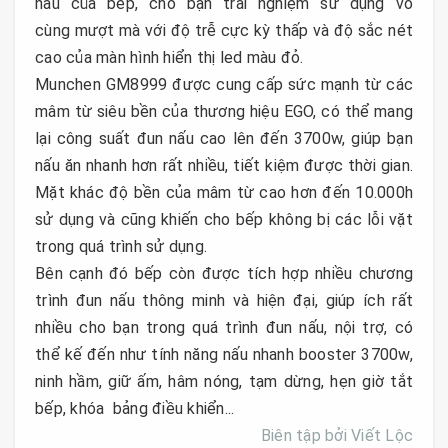
nấu của bếp, cho bạn trải nghiệm sử dụng vô
cùng mượt mà với độ trễ cực kỳ thấp và độ sắc nét
cao của màn hình hiển thị led màu đỏ.
Munchen GM8999 được cung cấp sức mạnh từ các
mâm từ siêu bền của thương hiệu EGO, có thể mang
lại công suất đun nấu cao lên đến 3700w, giúp bạn
nấu ăn nhanh hơn rất nhiều, tiết kiệm được thời gian.
Mặt khác độ bền của mâm từ cao hơn đến 10.000h
sử dụng và cũng khiến cho bếp không bị các lỗi vặt
trong quá trình sử dụng.
Bên cạnh đó bếp còn được tích hợp nhiều chương
trình đun nấu thông minh và hiện đại, giúp ích rất
nhiều cho bạn trong quá trình đun nấu, nội trợ, có
thể kế đến như tính năng nấu nhanh booster 3700w,
ninh hầm, giữ ấm, hâm nóng, tạm dừng, hẹn giờ tắt
bếp, khóa bảng điều khiển...
Biên tập bởi Viết Lộc