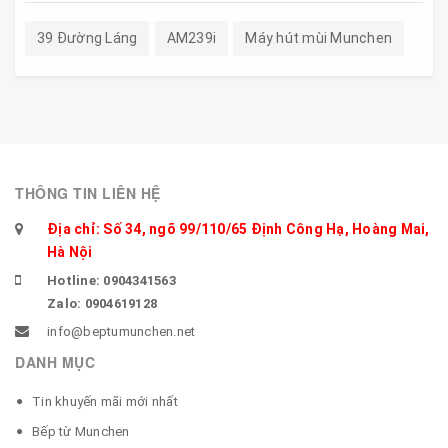
39 Đường Láng
AM239i
Máy hút mùi Munchen
THÔNG TIN LIÊN HỆ
Địa chỉ: Số 34, ngõ 99/110/65 Định Công Hạ, Hoàng Mai,
Hà Nội
Hotline: 0904341563
Zalo: 0904619128
info@beptumunchen.net
DANH MỤC
Tin khuyến mãi mới nhất
Bếp từ Munchen