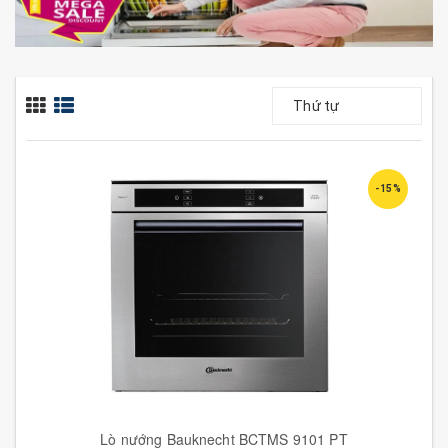
Thứ tự
-15%
Lò nướng Bauknecht BCTMS 9101 PT