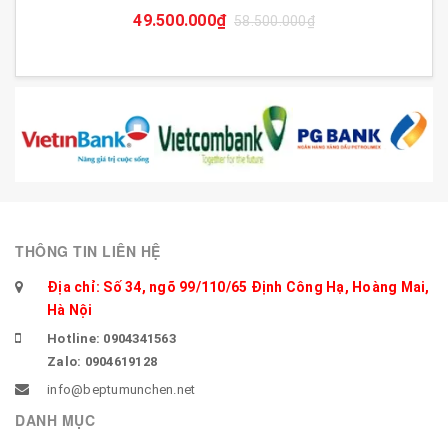
49.500.000₫
58.500.000₫
THÔNG TIN LIÊN HỆ
Địa chỉ: Số 34, ngõ 99/110/65 Định Công Hạ, Hoàng Mai,
Hà Nội
Hotline: 0904341563
Zalo: 0904619128
info@beptumunchen.net
DANH MỤC