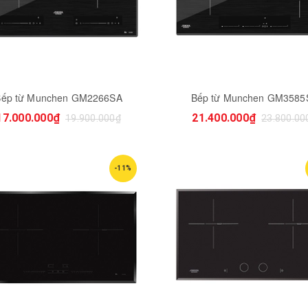
Bếp từ Munchen GM2266SA
Bếp từ Munchen GM3585
17.000.000₫
21.400.000₫
19.900.000₫
23.800.00
-11%