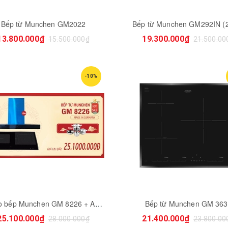
Bếp từ Munchen GM2022
Bếp từ Munchen GM292IN (
13.800.000₫
19.300.000₫
15.500.000₫
21.500.00
-10%
Combo bếp Munchen GM 8226 + AM 9970IX
Bếp từ Munchen GM 36
25.100.000₫
21.400.000₫
28.000.000₫
23.800.00