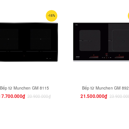
-15%
Bếp từ Munchen GM 8115
Bếp từ Munchen GM 89
17.700.000₫
21.500.000₫
20.900.000₫
23.900.00