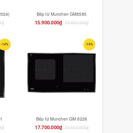
2024)
Bếp từ Munchen GM8585
15.900.000₫
0₫
19.900.000₫
-10%
-15%
31
Bếp từ Munchen GM 8226
17.700.000₫
0₫
20.900.000₫