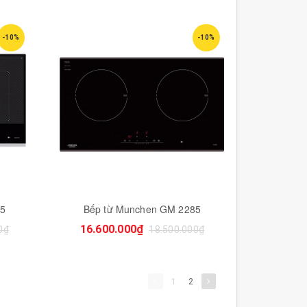
-10%
-10%
25
Bếp từ Munchen GM 2285
16.600.000₫
0₫
18.500.000₫
1
2