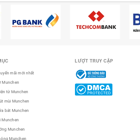
MỤC
LƯỢT TRUY CẬP
huyến mãi mới nhất
ừ Munchen
iện từ Munchen
út mùi Munchen
ửa bát Munchen
i Munchen
ớng Munchen
 sóng Munchen