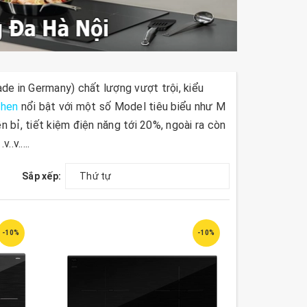
e in Germany) chất lượng vượt trội, kiểu
hen
nổi bật với một số Model tiêu biểu như M
bỉ, tiết kiệm điện năng tới 20%, ngoài ra còn
.v.....
Sắp xếp:
Thứ tự
-10%
-10%