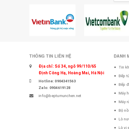
THÔNG TIN LIÊN HỆ
DANH 
Địa chỉ: Số 34, ngõ 99/110/65
Tin k
Định Công Hạ, Hoàng Mai, Hà Nội
Bếp t
Hotline: 0904341563
Bếp đ
Zalo: 0904619128
Máy h
info@beptumunchen.net
Máy r
Bộ nồ
Lò nư
Lò vi