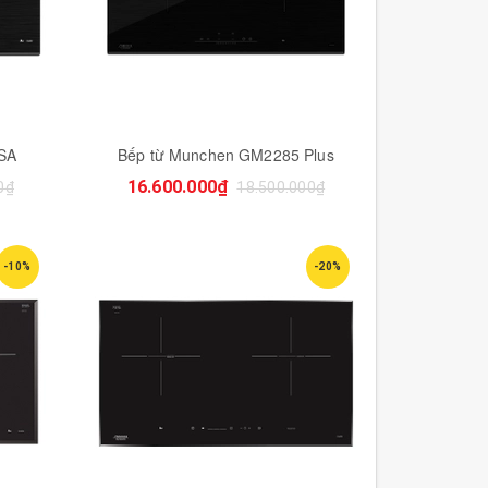
SA
Bếp từ Munchen GM2285 Plus
16.600.000₫
0₫
18.500.000₫
-10%
-20%