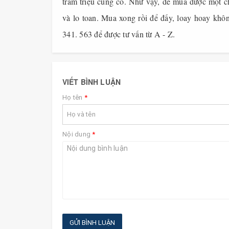
trăm triệu cũng có. Như vậy, để mua được một ch
và lo toan. Mua xong rồi để đấy, loay hoay khôn
341. 563 để được tư vấn từ A - Z.
VIẾT BÌNH LUẬN
Họ tên
*
Nội dung
*
GỬI BÌNH LUẬN