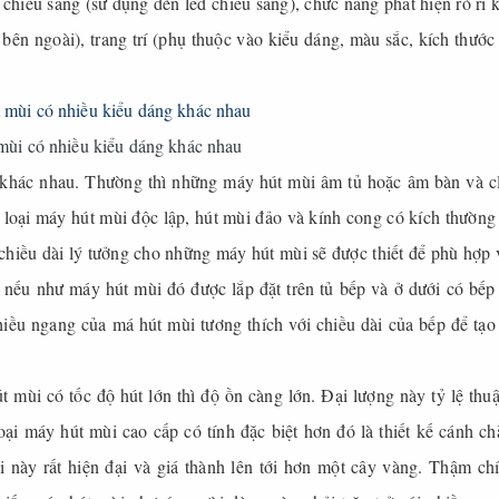
 chiếu sáng (sử dụng đèn led chiếu sáng), chức năng phát hiện rò rỉ 
a bên ngoài), trang trí (phụ thuộc vào kiểu dáng, màu sắc, kích thước
mùi có nhiều kiểu dáng khác nhau
 khác nhau. Thường thì những máy hút mùi âm tủ hoặc âm bàn và cl
loại máy hút mùi độc lập, hút mùi đảo và kính cong có kích thường
chiều dài lý tưởng cho những máy hút mùi sẽ được thiết để phù hợp v
, nếu như máy hút mùi đó được lắp đặt trên tủ bếp và ở dưới có bếp
iều ngang của má hút mùi tương thích với chiều dài của bếp để tạo 
 mùi có tốc độ hút lớn thì độ ồn càng lớn. Đại lượng này tỷ lệ thuậ
oại máy hút mùi cao cấp có tính đặc biệt hơn đó là thiết kế cánh ch
này rất hiện đại và giá thành lên tới hơn một cây vàng. Thậm ch