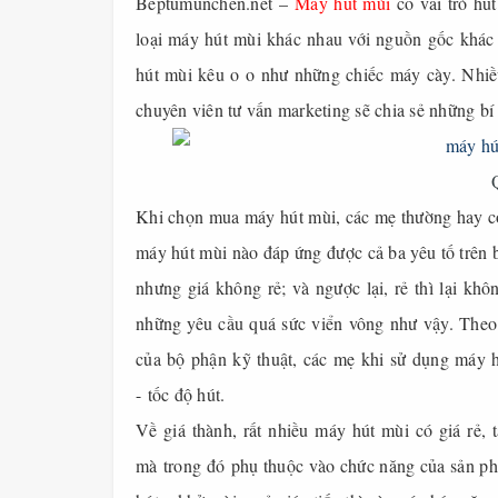
Beptumunchen.net
–
Máy hút mùi
có vai trò hút
loại máy hút mùi khác nhau với nguồn gốc khác
hút mùi kêu o o như những chiếc máy cày. Nhiề
chuyên viên tư vấn marketing sẽ chia sẻ những bí
Khi chọn mua máy hút mùi, các mẹ thường hay có t
máy hút mùi nào đáp ứng được cả ba yêu tố trên 
nhưng giá không rẻ; và ngược lại, rẻ thì lại k
những yêu cầu quá sức viển vông như vậy. Theo
của bộ phận kỹ thuật, các mẹ khi sử dụng máy h
- tốc độ hút.
Về giá thành, rất nhiều máy hút mùi có giá rẻ,
mà trong đó phụ thuộc vào chức năng của sản ph