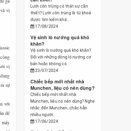
khí ga
Lưới côn trùng có thật sự cần
 và vị
thiết? Lưới côn trùng là từ khoá
được tìm kiếm khá...
17/08/2024
Vệ sinh lò nướng quá khó
khăn?
assic
Vệ sinh lò nướng quá khó khăn?
 cồng
Đối với những dòng lò nướng cơ
bản hoăc không có...
ới vị
23/07/2024
 đang
Chiếc bếp mới nhất nhà
ra sự
Munchen, liệu có nên dùng?
Chiếc bếp mới nhất nhà
Munchen, liệu có nên dùng? Nghe
n với
nhắc đến Munchen, chắc hẳn
ắn để
nhiều người...
17/06/2024
í mấy