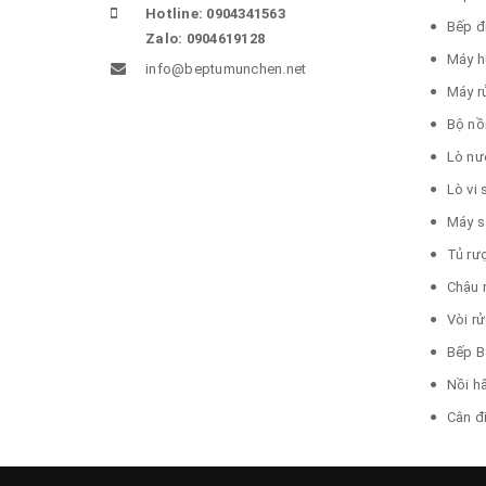
Hotline: 0904341563
Bếp đ
Zalo: 0904619128
Máy h
info@beptumunchen.net
Máy r
Bộ nồ
Lò nư
Lò vi
Máy s
Tủ rư
Chậu 
Vòi r
Bếp B
Nồi h
Cân đ