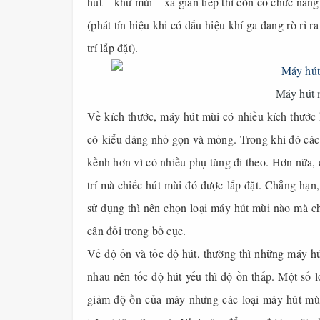
hút – khử mùi – xả gián tiếp thì còn có chức năng
(phát tín hiệu khi có dấu hiệu khí ga đang rò rỉ r
trí lắp đặt).
Máy hút 
Về kích thước, máy hút mùi có nhiều kích thước
có kiểu dáng nhỏ gọn và mỏng. Trong khi đó các 
kềnh hơn vì có nhiều phụ tùng đi theo. Hơn nữa, 
trí mà chiếc hút mùi đó được lắp đặt. Chẳng hạn
sử dụng thì nên chọn loại máy hút mùi nào mà ch
cân đối trong bố cục.
Về độ ồn và tốc độ hút, thường thì những máy hút
nhau nên tốc độ hút yếu thì độ ồn thấp. Một số l
giảm độ ồn của máy nhưng các loại máy hút mùi 