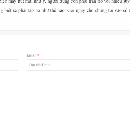
iếc máy hút mùi như ý, người dùng còn phải trăn trở với nhiều suy
g biết sẽ phải lắp nó như thế nào. Gọi ngay cho chúng tôi vào số 
Email
*