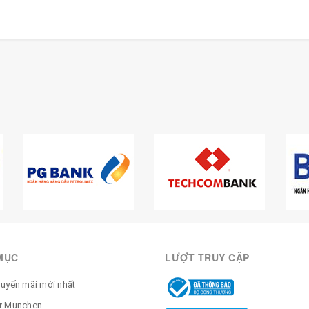
MỤC
LƯỢT TRUY CẬP
huyến mãi mới nhất
ừ Munchen