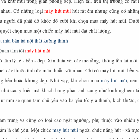
 và khử mùi trong gian phòng bếp. Hiện tại, trên thị trường có rất 
 nhau. Có những loại
máy hút mùi
hút rất êm nhưng cũng có những
u người đã phải dở khóc dở cười khi chọn mua máy hút mùi. Dưới
 quyết chọn mua một chiếc máy hút mùi đạt chất lượng.
Quan tâm tới
máy hút mùi
âm lý rẻ - bền - đẹp. Xin thưa với các mẹ rằng, không tồn tại một 
bởi các thuộc tính đó mâu thuẫn với nhau. Chỉ có máy hút mùi bền v
hông bền hoặc không đẹp. Như vậy, khi chọn mua
máy hút mùi
, nên
 như các ý kiến mà khách hàng phản ánh cũng như kinh nghiệm lắ
út mùi sẽ quan tâm chủ yếu vào ba yếu tố: giá thành, kích thước, 
 tầm trung và cũng có loại cao ngất ngưởng, phụ thuộc vào nhiều y
ẩm là chủ yếu. Một chiếc
máy hút mùi
ngoài chức năng hút - xả trực