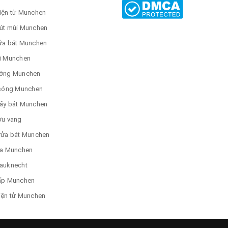
iện từ Munchen
út mùi Munchen
ửa bát Munchen
i Munchen
ớng Munchen
 sóng Munchen
ấy bát Munchen
ợu vang
rửa bát Munchen
ửa Munchen
auknecht
ấp Munchen
iện tử Munchen