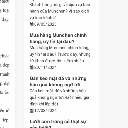
nhiều
Khách hàng nói gì về dịch vụ bảo
 loại
hành của Munchen? Vì sao dịch
vụ bảo hành là...
 đây,
09/05/2025
Mua hàng Munchen chính
hãng, uy tín tại đâu?
Mua hàng Munchen chính hãng,
uy tín tại đâu? Trước đây, những
chiếc
từ khoá được tìm kiếm nhiều...
à đẹp
20/11/2024
 tránh
Gắn keo mặt đá và những
p đặt
hậu quả không ngờ tới
Gắn keo mặt đá và những hậu
độ ồn
quả không ngờ tới Rất nhiều gia
đình khi lắp đặt...
ếu tố
12/08/2024
 tiếp,
Lưới côn trùng có thật sự
cần thiết?