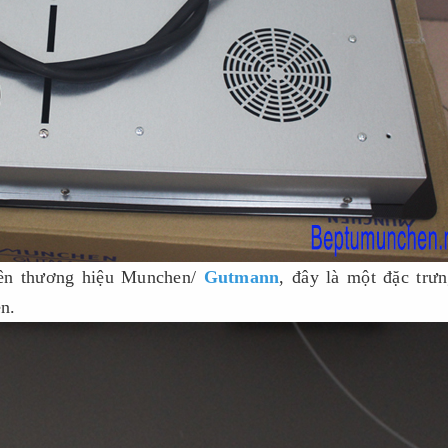
tên thương hiệu Munchen/
Gutmann
, đây là một đặc trư
n.