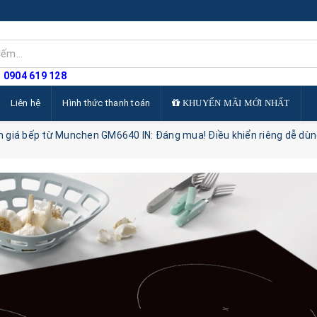
: 0904 619 128
Liên hệ
Hình thức thanh toán
KHUYẾN MÃI MỚI NHẤT
 giá bếp từ Munchen GM6640 IN: Đáng mua! Điều khiển riêng dễ dù