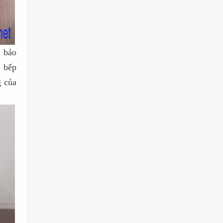
 bảo
u bếp
g của