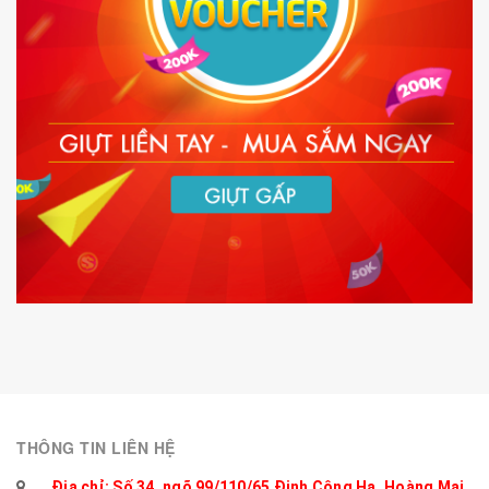
THÔNG TIN LIÊN HỆ
Địa chỉ: Số 34, ngõ 99/110/65 Định Công Hạ, Hoàng Mai,