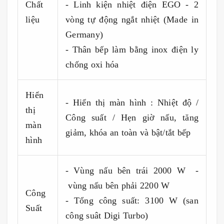
Chất
- Linh kiện nhiệt điện EGO - 2
liệu
vòng tự động ngắt nhiệt (Made in
Germany)
- Thân bếp làm bằng inox điện ly
chống oxi hóa
Hiển
- Hiển thị màn hình : Nhiệt độ /
thị
Công suất / Hẹn giờ nấu, tăng
màn
giảm, khóa an toàn và bật/tắt bếp
hình
- Vùng nấu bên trái 2000 W -
vùng nấu bên phải 2200 W
Công
- Tổng công suất: 3100 W (san
Suất
công suât Digi Turbo)