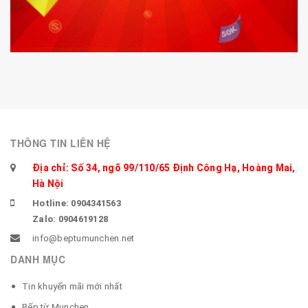
THÔNG TIN LIÊN HỆ
Địa chỉ: Số 34, ngõ 99/110/65 Định Công Hạ, Hoàng Mai,
Hà Nội
Hotline: 0904341563
Zalo: 0904619128
info@beptumunchen.net
DANH MỤC
Tin khuyến mãi mới nhất
Bếp từ Munchen