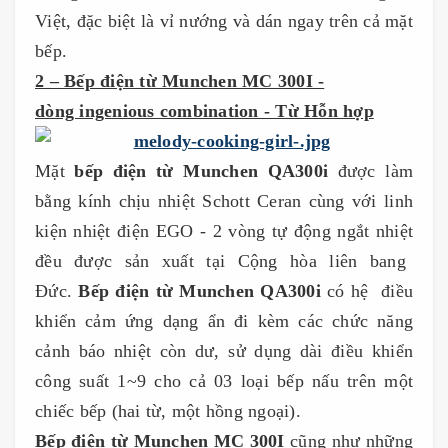
Việt, đặc biệt là vỉ nướng và dán ngay trên cả mặt
bếp.
2 – Bếp điện từ Munchen MC 300I -
dòng ingenious combination - Từ Hỗn hợp
Mặt
bếp điện từ
Munchen QA300i
được làm
bằng kính chịu nhiệt Schott Ceran cùng với linh
kiện nhiệt điện EGO - 2 vòng tự động ngắt nhiệt
đều
được sản xuất tại Cộng hòa liên bang
Đức.
Bếp điện từ Munchen QA300i
có hệ điều
khiển cảm ứng dạng ẩn đi kèm các chức năng
cảnh báo nhiệt còn dư, sử dụng dài điều khiển
công suất 1~9 cho cả 03 loại bếp nấu trên một
chiếc bếp (hai từ, một hồng ngoại).
Bếp điện từ Munchen MC 300I
cũng như những