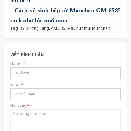
lên đời?
-
Cách vệ sinh bếp từ Munchen GM 8585
sạch như lúc mới mua
Tag:
39 Đường Láng
,
AM 335
,
Máy hút mùi Munchen
,
VIẾT BÌNH LUẬN
Họ tên
*
Email
*
Nội dung
*