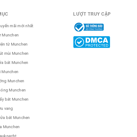
MỤC
LƯỢT TRUY CẬP
huyến mãi mới nhất
ừ Munchen
iện từ Munchen
út mùi Munchen
ửa bát Munchen
i Munchen
ớng Munchen
 sóng Munchen
ấy bát Munchen
ợu vang
rửa bát Munchen
ửa Munchen
auknecht