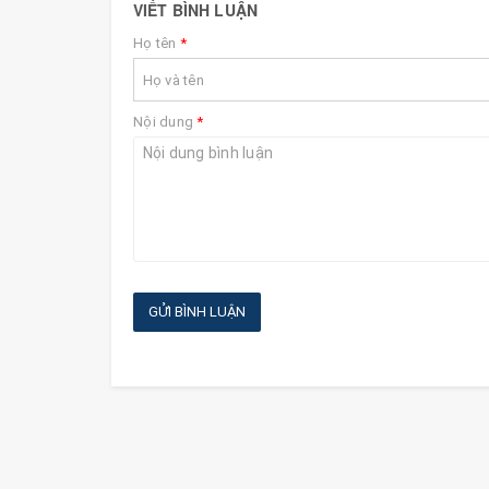
VIẾT BÌNH LUẬN
Họ tên
*
Nội dung
*
GỬI BÌNH LUẬN