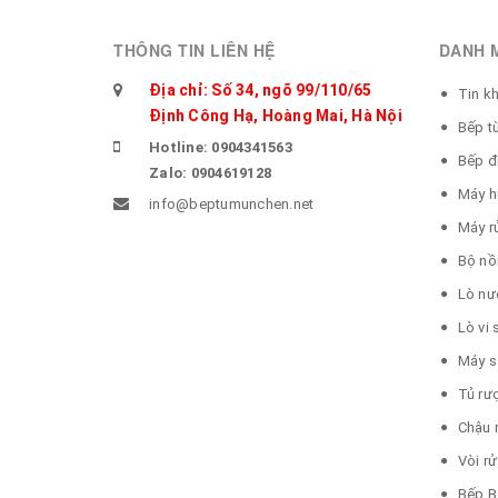
THÔNG TIN LIÊN HỆ
DANH 
Địa chỉ: Số 34, ngõ 99/110/65
Tin k
Định Công Hạ, Hoàng Mai, Hà Nội
Bếp t
Hotline: 0904341563
Bếp đ
Zalo: 0904619128
Máy h
info@beptumunchen.net
Máy r
Bộ nồ
Lò nư
Lò vi
Máy s
Tủ rư
Chậu 
Vòi r
Bếp B