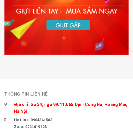
THÔNG TIN LIÊN HỆ
Địa chỉ: Số 34, ngõ 99/110/65 Định Công Hạ, Hoàng Mai,
Hà Nội
Hotline: 0904341563
Zalo: 0904619128