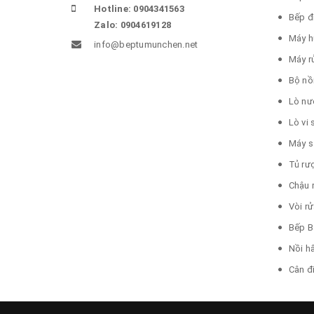
Hotline: 0904341563
Bếp đ
Zalo: 0904619128
Máy h
info@beptumunchen.net
Máy r
Bộ nồ
Lò nư
Lò vi
Máy s
Tủ rư
Chậu 
Vòi r
Bếp B
Nồi h
Cân đ