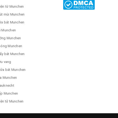
iện từ Munchen
út mùi Munchen
ửa bát Munchen
i Munchen
ớng Munchen
 sóng Munchen
ấy bát Munchen
ợu vang
rửa bát Munchen
ửa Munchen
auknecht
ấp Munchen
iện tử Munchen