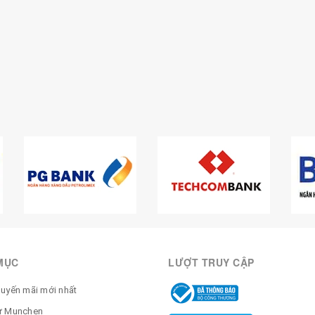
MỤC
LƯỢT TRUY CẬP
huyến mãi mới nhất
ừ Munchen