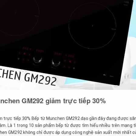
nchen GM292 giảm trực tiếp 30%
 trực tiếp 30% Bếp từ Munchen GM292 dạo gần đây đang được să
tâm. Là 1 trong 10 sản phẩm bếp từ được tìm hiểu nhiều trên mạng 
nchen GM292 không chỉ được áp dụng công nghệ sản xuất mới nhất c