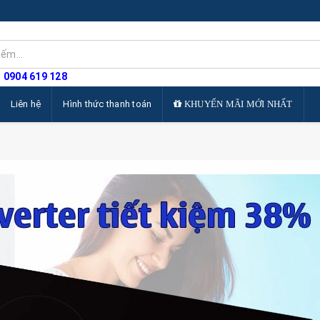
: 0904 619 128
Liên hệ
Hình thức thanh toán
KHUYẾN MÃI MỚI NHẤT