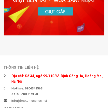
THÔNG TIN LIÊN HỆ
Địa chỉ: Số 34, ngõ 99/110/65 Định Công Hạ, Hoàng Mai,
Hà Nội
Hotline: 0904341563
Zalo: 0904619128
info@beptumunchen.net
DANH MỤC