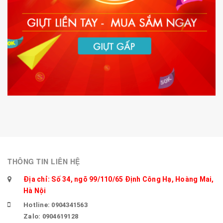
THÔNG TIN LIÊN HỆ
Địa chỉ: Số 34, ngõ 99/110/65 Định Công Hạ, Hoàng Mai,
Hà Nội
Hotline: 0904341563
Zalo: 0904619128