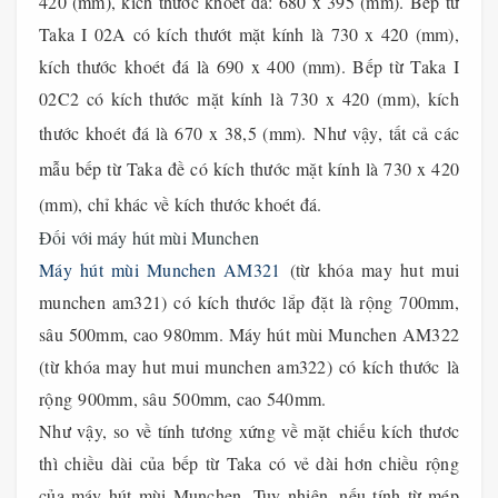
420 (mm), kích thước khoét đá: 680 x 395 (mm). Bếp từ
Taka I 02A có kích thướt mặt kính là 730 x 420 (mm),
kích thước khoét đá là 690 x 400 (mm). Bếp từ Taka I
02C2 có kích thước mặt kính là 730 x 420 (mm), kích
thước khoét đá là 670 x 38,5 (mm).
Như vậy, tất cả các
mẫu bếp từ Taka đề có kích thước mặt kính là 730 x 420
(mm), chỉ khác về kích thước khoét đá.
Đối với máy hút mùi Munchen
Máy hút mùi Munchen AM321
(từ khóa may hut mui
munchen am321) có kích thước lắp đặt là rộng 700mm,
sâu 500mm, cao 980mm. Máy hút mùi Munchen AM322
(từ khóa may hut mui munchen am322)
có k
ích thước
là
rộng
900
mm, sâu
500
mm
, cao 540mm
.
Như vậy, so về tính tương xứng về mặt chiếu kích thươc
thì chiều dài của bếp từ Taka có vẻ dài hơn chiều rộng
của máy hút mùi Munchen. Tuy nhiên, nếu tính từ mép