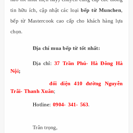
tin hữu ích, cập nhật các loại
bếp từ Munchen
,
bếp từ Mastercook cao cấp cho khách hàng lựa
chọn.
------------
Địa chỉ mua bếp từ tốt nhất:
------------
Địa chỉ:
37 Trần Phú- Hà Đông Hà
Nội
;
Bep tu Munchen, bếp từ Munchen
---------------------
đối diện 410 đường Nguyễn
Trãi- Thanh Xuân
;
Bep tu Munchen, bếp từ Munchen
------------
Hotline:
0904- 341- 563
.
Bep tu Mun
chen, bếp
từ Munchen, bep tu munchen, bếp từ Munchen
------------
Trân trọng,