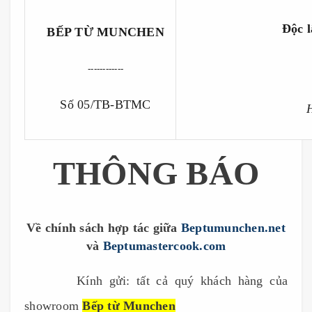
Độc lậ
BẾP TỪ MUNCHEN
------------
Số 05/TB-BTMC
THÔNG BÁO
Về chính sách hợp tác giữa
Beptumunchen.net
và
Beptumastercook.com
------------
Kính gửi: tất cả quý khách hàng của
showroom
Bếp từ Munchen