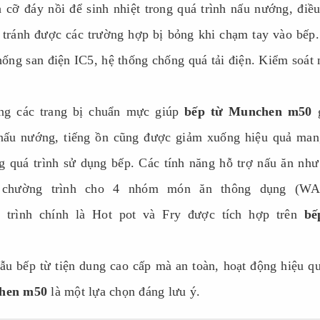
 cỡ đáy nồi để sinh nhiệt trong quá trình nấu nướng, điề
 tránh được các trường hợp bị bỏng khi chạm tay vào bếp
hống san điện IC5, hệ thống chống quá tải điện. Kiểm soát 
ùng các trang bị chuẩn mực giúp
bếp từ Munchen m50
g
nấu nướng, tiếng ồn cũng được giảm xuống hiệu quả mang
g quá trình sử dụng bếp. Các tính năng hỗ trợ nấu ăn như
 chường trình cho 4 nhóm món ăn thông dụng (W
rình chính là Hot pot và Fry được tích hợp trên
bế
ẫu bếp từ tiện dung cao cấp mà an toàn, hoạt động hiệu q
hen m50
là một lựa chọn đáng lưu ý.