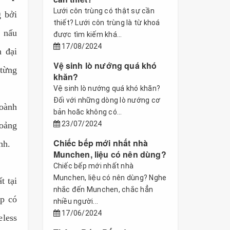
Lưới côn trùng có thật sự cần
g bởi
thiết? Lưới côn trùng là từ khoá
 nấu
được tìm kiếm khá...
17/08/2024
n đại
Vệ sinh lò nướng quá khó
từng
khăn?
Vệ sinh lò nướng quá khó khăn?
Đối với những dòng lò nướng cơ
hoành
bản hoăc không có...
23/07/2024
hoảng
Chiếc bếp mới nhất nhà
nh.
Munchen, liệu có nên dùng?
Chiếc bếp mới nhất nhà
Munchen, liệu có nên dùng? Nghe
t tại
nhắc đến Munchen, chắc hẳn
p có
nhiều người...
17/06/2024
eless