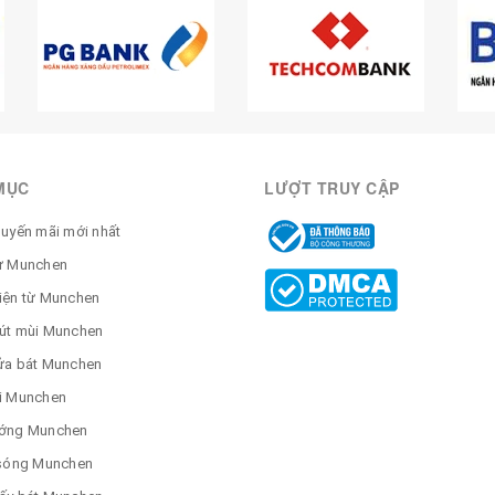
MỤC
LƯỢT TRUY CẬP
huyến mãi mới nhất
ừ Munchen
iện từ Munchen
út mùi Munchen
ửa bát Munchen
i Munchen
ớng Munchen
 sóng Munchen