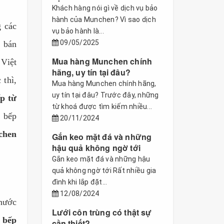
Khách hàng nói gì về dịch vụ bảo
hành của Munchen? Vì sao dịch
g các
vụ bảo hành là...
09/05/2025
ố bán
Mua hàng Munchen chính
 Việt
hãng, uy tín tại đâu?
 thì,
Mua hàng Munchen chính hãng,
uy tín tại đâu? Trước đây, những
p từ
từ khoá được tìm kiếm nhiều...
 bếp
20/11/2024
chen
Gắn keo mặt đá và những
hậu quả không ngờ tới
Gắn keo mặt đá và những hậu
quả không ngờ tới Rất nhiều gia
đình khi lắp đặt...
12/08/2024
thước
Lưới côn trùng có thật sự
p
bếp
cần thiết?