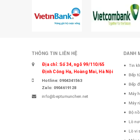
THÔNG TIN LIÊN HỆ
DANH 
Địa chỉ: Số 34, ngõ 99/110/65
Tin k
Định Công Hạ, Hoàng Mai, Hà Nội
Bếp t
Hotline: 0904341563
Bếp đ
Zalo: 0904619128
Máy h
info@beptumunchen.net
Máy r
Bộ nồ
Lò nư
Lò vi