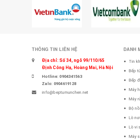
THÔNG TIN LIÊN HỆ
DANH 
Địa chỉ: Số 34, ngõ 99/110/65
Tin k
Định Công Hạ, Hoàng Mai, Hà Nội
Bếp t
Hotline: 0904341563
Bếp đ
Zalo: 0904619128
Máy h
info@beptumunchen.net
Máy r
Bộ nồ
Lò nư
Lò vi
Máy s