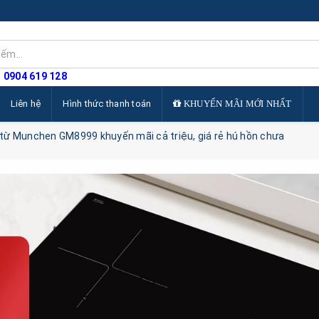
: 0904 619 128
Liên hệ
Hình thức thanh toán
KHUYẾN MÃI MỚI NHẤT
từ Munchen GM8999 khuyến mãi cả triệu, giá rẻ hú hồn chưa