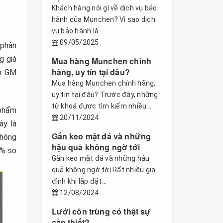
Khách hàng nói gì về dịch vụ bảo
hành của Munchen? Vì sao dịch
vụ bảo hành là...
09/05/2025
 phân
g giá
Mua hàng Munchen chính
hãng, uy tín tại đâu?
en GM
Mua hàng Munchen chính hãng,
uy tín tại đâu? Trước đây, những
từ khoá được tìm kiếm nhiều...
phẩm
20/11/2024
ây là
Gắn keo mặt đá và những
không
hậu quả không ngờ tới
8% so
Gắn keo mặt đá và những hậu
quả không ngờ tới Rất nhiều gia
đình khi lắp đặt...
12/08/2024
Lưới côn trùng có thật sự
cần thiết?