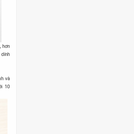
, hơn
 dính
nh và
ới 10