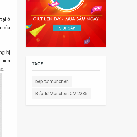
tại ở
u của
ng bị
 hiện
TAGS
c.
bếp từ munchen
Bếp từ Munchen GM 2285