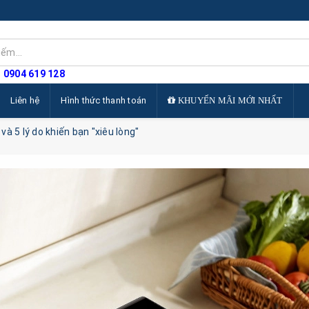
: 0904 619 128
Liên hệ
Hình thức thanh toán
KHUYẾN MÃI MỚI NHẤT
 5 lý do khiến bạn "xiêu lòng"