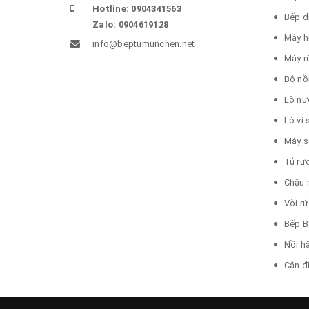
Hotline: 0904341563
Bếp đ
Zalo: 0904619128
Máy h
info@beptumunchen.net
Máy r
Bộ nồ
Lò nư
Lò vi
Máy s
Tủ rư
Chậu 
Vòi r
Bếp B
Nồi h
Cân đ