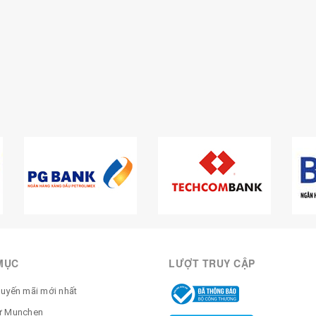
MỤC
LƯỢT TRUY CẬP
huyến mãi mới nhất
ừ Munchen