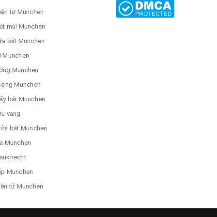
iện từ Munchen
út mùi Munchen
ửa bát Munchen
i Munchen
ớng Munchen
 sóng Munchen
ấy bát Munchen
ợu vang
rửa bát Munchen
ửa Munchen
auknecht
ấp Munchen
iện tử Munchen