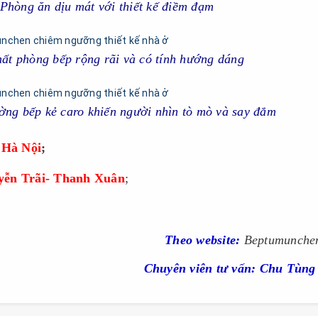
Phòng ăn dịu mát với thiết kế điềm đạm
hất phòng bếp rộng rãi và có tính hướng dáng
ờng bếp kẻ caro khiến người nhìn tò mò và say đắm
 Hà Nội
;
Bep tu Munchen, bếp từ Munchen
yễn Trãi- Thanh Xuân
;
Bep tu Munchen, bếp từ Munchen
hen, bếp từ Munchen, bep tu munchen, bếp từ Munchen, bếp từ Munchen M50
Theo
website:
Beptumunchen
Chuyên viên tư vấn: Chu Tùng