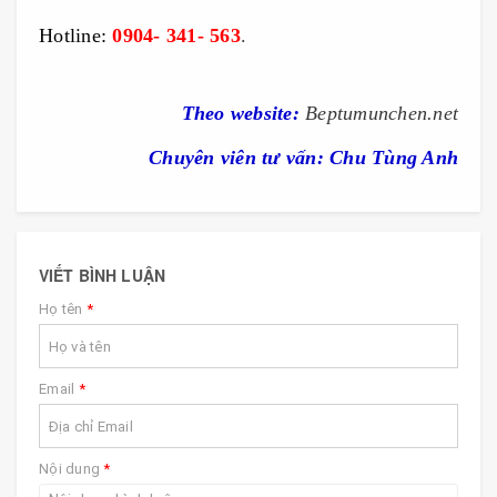
Hotline:
0904- 341- 563
.
Bep tu Munchen, bếp từ Munchen, bep
tu munchen, bếp từ Munchen, bếp từ Munchen M50
Theo
website:
Beptumunchen.net
Chuyên viên tư vấn: Chu Tùng Anh
VIẾT BÌNH LUẬN
Họ tên
*
Email
*
Nội dung
*