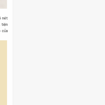
õ nét
 tiện
p của