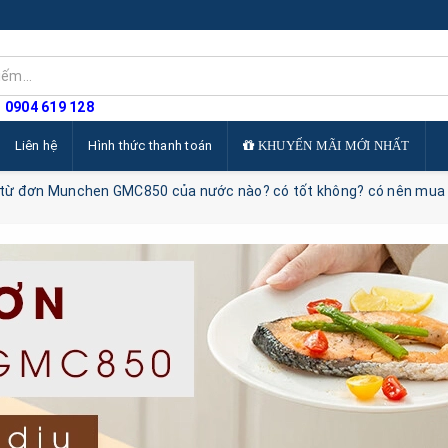
: 0904 619 128
Liên hệ
Hình thức thanh toán
KHUYẾN MÃI MỚI NHẤT
từ đơn Munchen GMC850 của nước nào? có tốt không? có nên mua