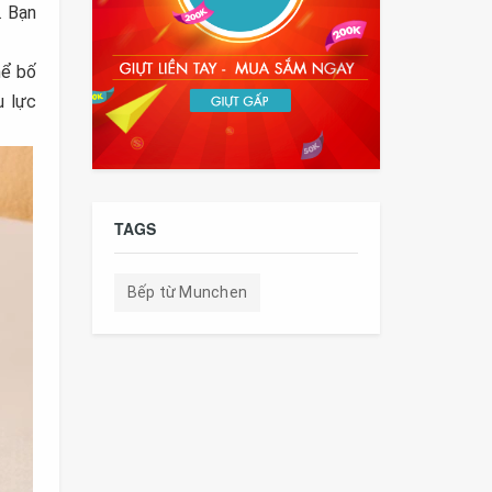
. Bạn
hể bố
u lực
TAGS
Bếp từ Munchen