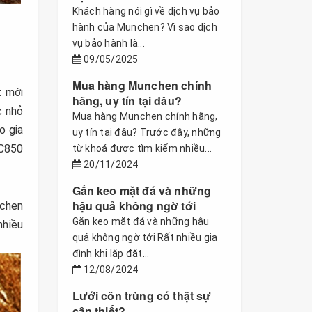
Khách hàng nói gì về dịch vụ bảo
hành của Munchen? Vì sao dịch
vụ bảo hành là...
09/05/2025
Mua hàng Munchen chính
t mới
hãng, uy tín tại đâu?
c nhỏ
Mua hàng Munchen chính hãng,
o gia
uy tín tại đâu? Trước đây, những
C850
từ khoá được tìm kiếm nhiều...
20/11/2024
Gắn keo mặt đá và những
hậu quả không ngờ tới
nchen
Gắn keo mặt đá và những hậu
nhiều
quả không ngờ tới Rất nhiều gia
đình khi lắp đặt...
12/08/2024
Lưới côn trùng có thật sự
cần thiết?