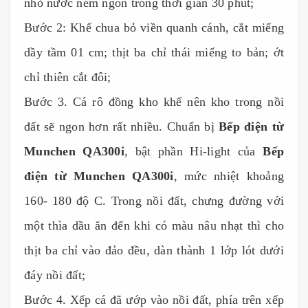
nhỏ nước nêm ngon trong thời gian 30 phút;
Bước 2: Khế chua bỏ viền quanh cánh, cắt miếng
dầy tầm 01 cm; thịt ba chỉ thái miếng to bản; ớt
chỉ thiên cắt đôi;
Bước 3. Cá rô đồng kho khế nên kho trong nồi
đất sẽ ngon hơn rất nhiều. Chuẩn bị
Bếp điện từ
Munchen QA300i
, bật phần Hi-light của
Bếp
điện từ Munchen QA300i
, mức nhiệt khoảng
160- 180 độ C. Trong nồi đất, chưng đường với
một thìa dầu ăn đến khi có màu nâu nhạt thì cho
thịt ba chỉ vào đảo đều, dàn thành 1 lớp lót dưới
đáy nồi đất;
Bước 4. Xếp cá đã ướp vào nồi đất, phía trên xếp