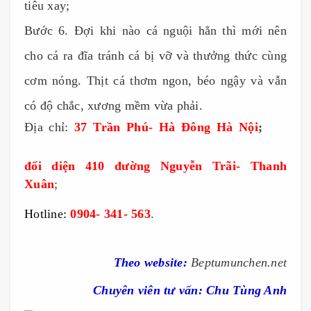
tiêu xay;
Bước 6. Đợi khi nào cá nguội hẳn thì mới nên
cho cá ra đĩa tránh cá bị vỡ và thưởng thức cùng
cơm nóng. Thịt cá thơm ngon, béo ngậy và vẫn
có độ chắc, xương mềm vừa phải.
Địa chỉ:
37 Trần Phú- Hà Đông Hà Nội
;
Bep tu
Munchen, bếp từ Munchen
đối diện 410 đường Nguyễn Trãi- Thanh
Xuân
;
Bep tu Munchen, bếp từ Munchen
Hotline:
0904- 341- 563
.
Bep tu Mun
chen, bếp từ Munchen, bep
tu munchen, bếp từ Munchen, bếp từ Munchen M50
Theo
website:
Beptumunchen.net
Chuyên viên tư vấn: Chu Tùng Anh