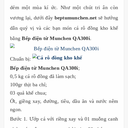
dẻm một mùa kí ức. Như một chút tri ân còn
vương lại, dưới đây
beptumunchen.net
sẽ hướng
dẫn quý vị và các bạn món cá rô đồng kho khế
bằng
Bếp điện từ Munchen QA300i
.
Chuẩn bị:
Bếp điện từ Munchen QA300i
;
0,5 kg cá rô đồng đã làm sạch;
100gr thịt ba chỉ;
03 quả khế chua;
Ớt, giềng xay, đường, tiêu, dầu ăn và nước nêm
ngon.
Bước 1.
Ướp cá với riềng xay và 01 muỗng canh