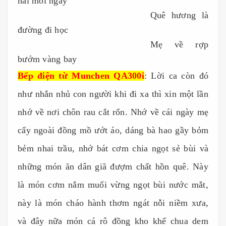
hái mỗi ngày
---
------------------------
---
------
------
Quê hương là
đường đi học
---
------------------------
-----
------
----
Mẹ về rợp
bướm vàng bay
Bếp điện từ Munchen QA300i
: Lời ca còn đó
như nhắn nhủ con người khi đi xa thì xin một lần
nhớ về nơi chôn rau cắt rốn. Nhớ về cái ngày mẹ
cấy ngoài đồng mồ ướt áo, dáng bà hao gầy bỏm
bẻm nhai trầu, nhớ bát cơm chia ngọt sẻ bùi và
những món ăn dân giã đượm chất hồn quê. Này
là món cơm nắm muối vừng ngọt bùi nước mắt,
này là món cháo hành thơm ngát nỗi niềm xưa,
và đây nữa món cá rô đồng kho khế chua dem