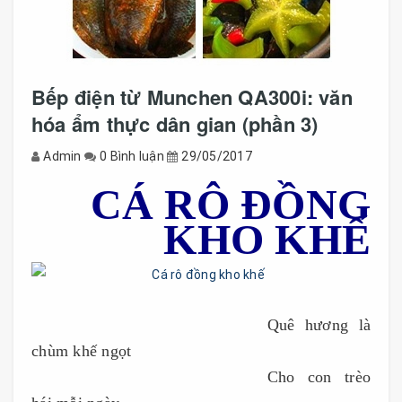
Bếp điện từ Munchen QA300i: văn
hóa ẩm thực dân gian (phần 3)
Admin
0 Bình luận
29/05/2017
CÁ RÔ ĐỒNG
KHO KHẾ
------------------------
------
------
------
Quê hương là
chùm khế ngọt
-
------------------------
----
------
-------
Cho con trèo