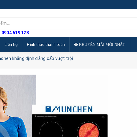
: 0904 619 128
Liên hệ
Hình thức thanh toán
KHUYẾN MÃI MỚI NHẤT
chen khẳng định đẳng cấp vượt trội