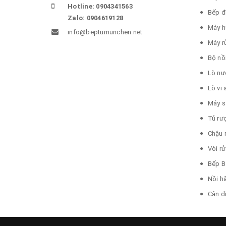
Hotline: 0904341563
Bếp đ
Zalo: 0904619128
Máy h
info@beptumunchen.net
Máy r
Bộ nồ
Lò nư
Lò vi
Máy s
Tủ rư
Chậu 
Vòi r
Bếp B
Nồi h
Cân đ