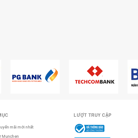
MỤC
LƯỢT TRUY CẬP
huyến mãi mới nhất
ừ Munchen