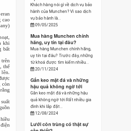
Khách hàng nói gì về dịch vụ bảo
hành của Munchen? Vì sao dịch
eran 
vụ bảo hành là...
 cao 
any) 
09/05/2025
Mua hàng Munchen chính
oạt, 
hãng, uy tín tại đâu?
 khi 
 bất 
Mua hàng Munchen chính hãng,
uy tín tại đâu? Trước đây, những
trên 
từ khoá được tìm kiếm nhiều...
 thế 
20/11/2024
lên. 
được 
Gắn keo mặt đá và những
 còn 
hậu quả không ngờ tới
rằng 
Gắn keo mặt đá và những hậu
quả không ngờ tới Rất nhiều gia
uất 
đình khi lắp đặt...
uồn 
12/08/2024
hiều 
Lưới côn trùng có thật sự
điện 
cần thiết?