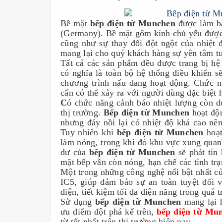
Bề mặt 
bếp điện từ Munchen
 được làm bằ
(Germany). Bề mặt gốm kính chủ yếu được 
cũng như sự thay đổi đột ngột của nhiệt đ
mang lại cho quý khách hàng sự yên tâm tuyệ
Tất cả các sản phẩm
 đều được trang bị hệ
có nghĩa là toàn bộ hệ thống điều khiển
 s
chương trình nấu đang hoạt động. Chức n
cẩn có thể xảy ra với người dùng đặc biệt 
C
ó chức năng cảnh báo nhiệt lượng còn d
thị trường. 
Bếp điện từ Munchen
 hoạt độ
nhưng đáy nồi lại có nhiệt độ khá cao nên
Tuy nhiên khi 
bếp điện từ Munchen
 hoạ
làm nóng, trong khi đó khu vực xung quan
dư của 
bếp điện từ Munchen 
sẽ phát tín
mặt bếp vẫn còn nóng, hạn chế các tình tr
Một trong những công nghệ nổi bật nhất củ
IC5, giúp đảm bảo sự an toàn tuyệt đối vê
điện, tiết kiệm tối đa điện năng trong quá 
Sử dụng 
bếp điện từ Munchen
 mang lại 
ưu điểm đột phá kể trên, 
bếp điện từ Mu
từ tốt nhất trên thị trường hiện nay.