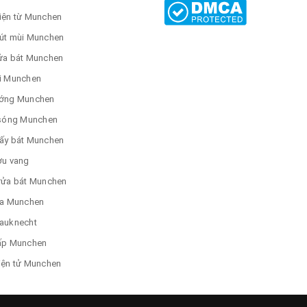
iện từ Munchen
út mùi Munchen
ửa bát Munchen
i Munchen
ớng Munchen
 sóng Munchen
ấy bát Munchen
ợu vang
rửa bát Munchen
ửa Munchen
auknecht
ấp Munchen
iện tử Munchen