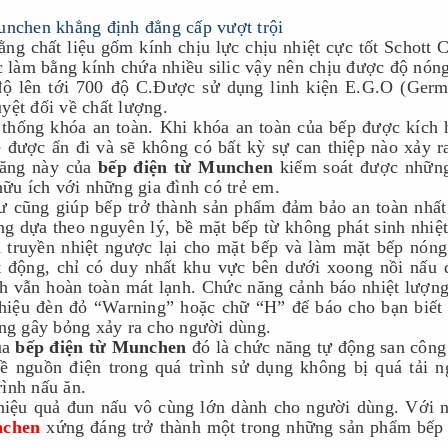
ng chất liệu gốm kính chịu lực chịu nhiệt cực tốt Schott C
làm bằng kính chứa nhiều silic vậy nên chịu được độ nóng
ộ lên tới 700 độ C.Đ
ược sử dụng linh kiện E.G.O (Germ
t đối về chất lượng.
 thống khóa an toàn. Khi khóa an toàn của bếp được kích h
ẽ được ẩn đi và sẽ không có bất kỳ sự can thiệp nào xảy ra
ăng này của 
bếp điện từ Munchen
 kiểm soát được những
hữu ích với những gia đình có trẻ em.
ư cũng giúp bếp trở thành sản phẩm đảm bảo an toàn nhất 
ng dựa theo nguyên lý, bề mặt bếp từ không phát sinh nhiệt,
 truyền nhiệt ngược lại cho mặt bếp và làm mặt bếp nóng 
t động, chỉ có duy nhất khu vực bên dưới xoong nồi nấu 
h 
vẫn hoàn toàn mát lạnh. Chức năng cảnh báo nhiệt lượng
 hiệu đèn đỏ “Warning” hoặc chữ “H” để báo cho bạn biết 
ạng gây bỏng xảy ra cho người dùng.
a 
bếp điện từ Munchen
 đó là chức năng tự động san công s
̀ nguồn điện trong quá trình sử dụng không bị quá tải ng
trình nấu ăn.
hiệu quả đun nấu vô cùng lớn dành cho người dùng. Với n
nchen
 xứng đáng trở thành một trong những sản phẩm bếp 