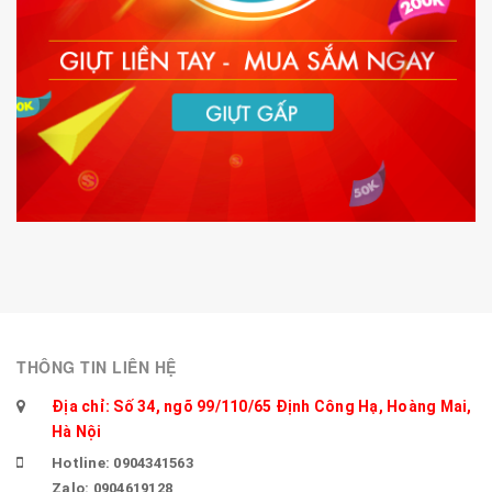
THÔNG TIN LIÊN HỆ
Địa chỉ: Số 34, ngõ 99/110/65 Định Công Hạ, Hoàng Mai,
Hà Nội
Hotline: 0904341563
Zalo: 0904619128