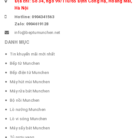
Địa chỉ: Số 34, ngõ 99/110/65 Định Công Hạ, Hoàng Mai,
Hà Nội
Hotline: 0904341563
Zalo: 0904619128
info@beptumunchen.net
DANH MỤC
Tin khuyến mãi mới nhất
Bếp từ Munchen
Bếp điện từ Munchen
Máy hút mùi Munchen
Máy rửa bát Munchen
Bộ nồi Munchen
Lò nướng Munchen
Lò vi sóng Munchen
Máy sấy bát Munchen
Tủ rượu vang