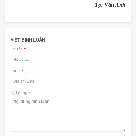
Tg: Vân Anh
VIẾT BÌNH LUẬN
Họ tên
*
Email
*
Nội dung
*