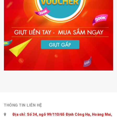
THÔNG TIN LIÊN HỆ
Địa chỉ: Số 34, ngõ 99/110/65 Định Công Hạ, Hoàng Mai,