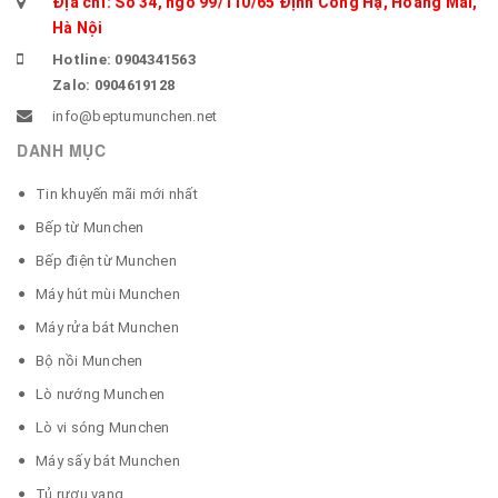
Địa chỉ: Số 34, ngõ 99/110/65 Định Công Hạ, Hoàng Mai,
Hà Nội
Hotline: 0904341563
Zalo: 0904619128
info@beptumunchen.net
DANH MỤC
Tin khuyến mãi mới nhất
Bếp từ Munchen
Bếp điện từ Munchen
Máy hút mùi Munchen
Máy rửa bát Munchen
Bộ nồi Munchen
Lò nướng Munchen
Lò vi sóng Munchen
Máy sấy bát Munchen
Tủ rượu vang