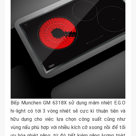
Bếp Munchen GM 6318X sử dụng mâm nhiệt E.G.O
hi-light có tới 3 vòng nhiệt sẽ cực kì thuận tiện và
hữu dụng cho việc lựa chọn công suất cũng như
vùng nấu phù hợp với nhiều kích cỡ xoong nồi để tối
ưu hóa nhiệt năng, từ đó tiết kiệm năng lượng triệt