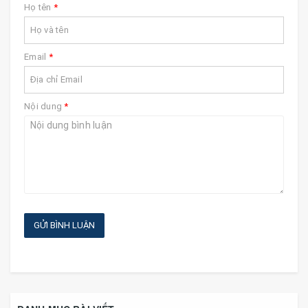
Họ tên
*
Email
*
Nội dung
*
GỬI BÌNH LUẬN