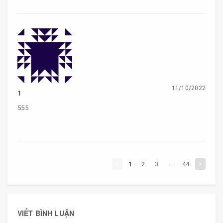
11/10/2022
1
555
1
2
3
...
44
VIẾT BÌNH LUẬN