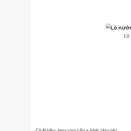
Lò 
Chất liệu: Inox cao cấp + kính chịu nhi