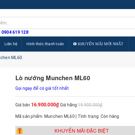
: 0904 619 128
Liên hệ
Hình thức thanh toán
KHUYẾN MÃI MỚI NHẤT
nchen ML60
Lò nướng Munchen ML60
Gọi ngay để có giá tốt nhất
16.900.000₫
Giá bán:
Giá hãng:
19.900.000₫
Mã sản phẩm: Munchen ML60 | Tình trạng: Còn hàng
KHUYẾN MÃI ĐẶC BIỆT