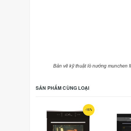
Bản vẽ kỹ thuật lò nướng munchen M
SẢN PHẨM CÙNG LOẠI
-15%