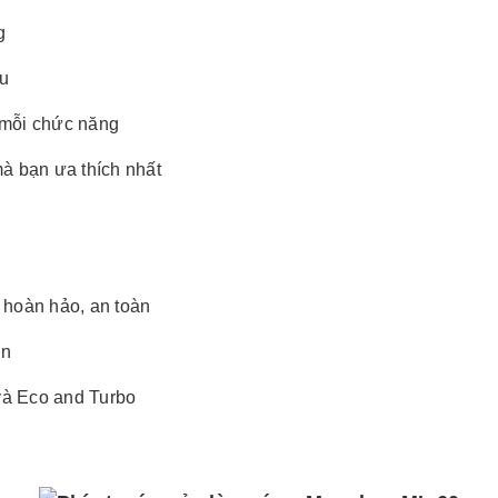
g
au
 mỗi chức năng
à bạn ưa thích nhất
 hoàn hảo, an toàn
en
và Eco and Turbo